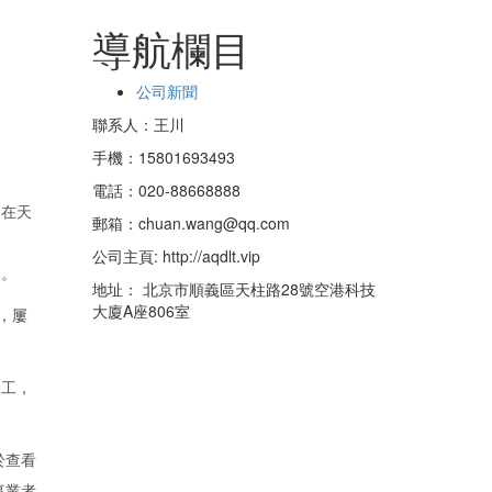
導航欄目
公司新聞
聯系人：王川
手機：15801693493
電話：020-88668888
。在天
郵箱：chuan.wang@qq.com
公司主頁: http://aqdlt.vip
望。
地址： 北京市順義區天柱路28號空港科技
大廈A座806室
業，屢
竣工，
於查看
事業者