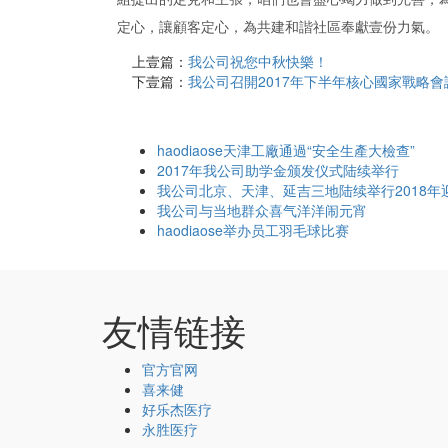
定心，讓顧客定心，為共建和諧社區奉獻壹份力氣。
上壹篇：
我公司祝您中秋快樂！
下壹篇：
我公司召開2017年下半年核心國家戰略會
haodiaose天津工廠通過“安全生產大檢查”
2017年我公司助学金颁发仪式陆续举行
我公司北京、天津、延吉三地陆续举行2018年
我公司与当地群众喜气洋洋闹元宵
haodiaose举办员工羽毛球比赛
友情链接
官方官网
喜来健
好乐杰医疗
永胜医疗