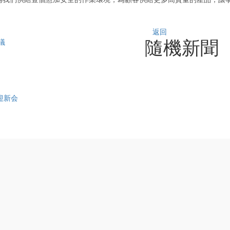
返回
隨機新聞
議
迎新会