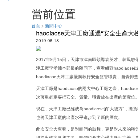
當前位置
首頁
>
新聞中心
haodiaose天津工廠通過“安全生產大
2019-06-18
2017年9月15日，天津市津南區領導袁英才、韓鳳敏
津工廠李孝鏞本部長的陪同下，查看組對haodiao
haodiaose天津工廠嚴厲執行安全監管職責，自
天津工廠是haodiaose的兩大中心工廠之壹，hao
次著重必定要把安全、質量、職責放在出產的第壹位
現在，天津工廠已經成為haodiaose的“大後方”
也將天津工廠的出產水平進步到了新的層次。
此次安全大查看，是對咱們的鼓舞，更是對未來的鞭
組提出的定見和主張，咱們也會盡心竭力做到完善，