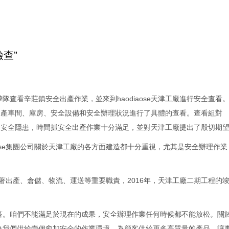
檢查”
帶隊查看辛莊鎮安全出產作業，並來到haodiaose天津工廠進行安全查看
se出產車間、庫房、安全設備和安全辦理狀況進行了具體的查看。查看組對
覺排查安全隱患，時間抓安全出產作業十分滿足，並對天津工廠提出了殷切期
diaose集團公司關於天津工廠的各方面建造都十分重視，尤其是安全辦理作
。
，擔負著出產、倉儲、物流、運送等重要職責，2016年，天津工廠二期工程的
笞。咱們不能滿足於現在的成果，安全辦理作業任何時候都不能放松。關
為我們供給壹個愈加安全的作業環境，為顧客供給更多高質量的產品，讓